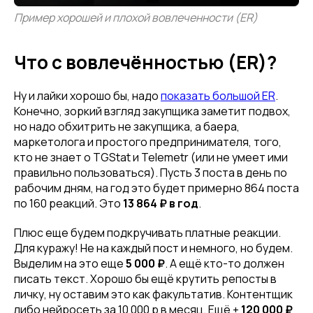
Пример хорошей и плохой вовлеченности (ER)
Что с вовлечённостью (ER)?
Ну и лайки хорошо бы, надо
показать большой ER
.
Конечно, зоркий взгляд закупщика заметит подвох,
но надо обхитрить не закупщика, а баера,
маркетолога и простого предпринимателя, того,
кто не знает о TGStat и Telemetr (или не умеет ими
правильно пользоваться). Пусть 3 поста в день по
рабочим дням, на год это будет примерно 864 поста
по 160 реакций. Это
13 864 ₽ в год
.
Плюс еще будем подкручивать платные реакции.
Для куражу! Не на каждый пост и немного, но будем.
Выделим на это еще
5 000 ₽
. А ещё кто-то должен
писать текст. Хорошо бы ещё крутить репосты в
личку, ну оставим это как факультатив. Контентщик
либо нейросеть за 10 000 р в месяц. Ещё +
120 000 ₽