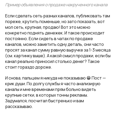
Пример объявления о продаже накрученного канала
Если сделать сеть разных каналов, публиковать там
пореже, крутить поменьше, но зато показать, вот
мол сеть, крупная, продаю! Вот это можно
конкретно поднять денежек. И такое происходит
постоянно. Если сидеть в чатах по продаже
каналов, можно заметить одну деталь, они часто
просят за канал сумму равную выручке за 1-3 месяца
(см. картинку выше). А какой смысл продажи, если бы
канал реально приносил столько денег? Такое
стоит гораздо дороже.
И снова, пальцем я никуда не показываю 😁 Пост —
крик души. По долгу службы я часто анализирую
каналы и мне временами прям больно видеть
крупные сетки, в которых тонны рекламы.
Задумался, посчитал быстренько и вам
рассказываю.