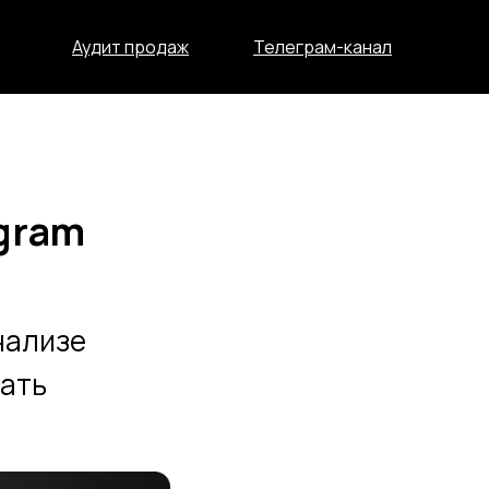
Аудит продаж
Телеграм-канал
gram
нализе
вать