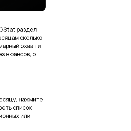
TGStat раздел
месяцам сколько
марный охват и
ез нюансов, о
месяцу, нажмите
реть список
ционных или