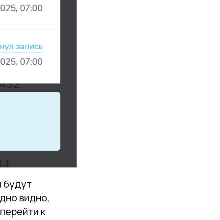
ы будут
дно видно,
 перейти к