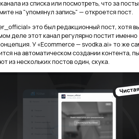
канала из списка или посмотреть, что за пост
ите на "упомянул запись" — откроется пост.
er_official» это был редакционный пост, хотя в
мом деле этот канал регулярно постит именно 
 концепция. У «Ecommerce — svodka.ai» то же са
ится на автоматическом создании контента, п
ют из нескольких постов один, скука.