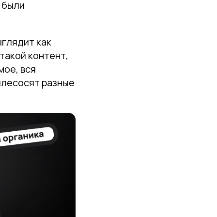
ы были
ыглядит как
такой контент,
мое, вся
ылесосят разные