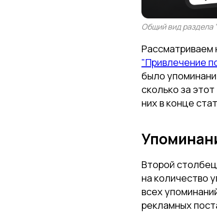
Общий вид раздела 
Рассматриваем 
"Привлечение п
было упоминани
сколько за этот
них в конце стат
Упоминани
Второй столбец
на количество 
всех упоминаний
рекламных поста