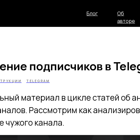
Блог
Об
авторе
ение подписчиков в Tele
ТРУКЦИИ
TELEGRAM
ный материал в цикле статей об а
налов. Рассмотрим как анализиро
 чужого канала.