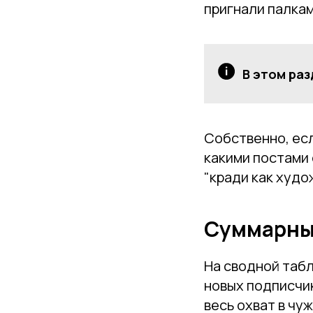
пригнали палка
В этом раз
Собственно, есл
какими постами 
"кради как худо
Суммарный
На сводной таб
новых подписчик
весь охват в чу