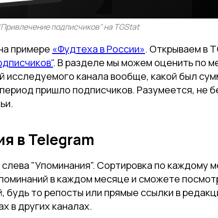
"Привлечение подписчиков" на TGStat
на примере
«Фудтеха в России»
. Открываем в 
одписчиков"
. В разделе мы можем оценить по 
й исследуемого канала вообще, какой был сум
 период пришло подписчиков. Разумеется, не б
ьи.
я в Telegram
 слева "Упоминания". Сортировка по каждому 
упоминаний в каждом месяце и сможете посмот
, будь то репосты или прямые ссылки в редак
х в других каналах.