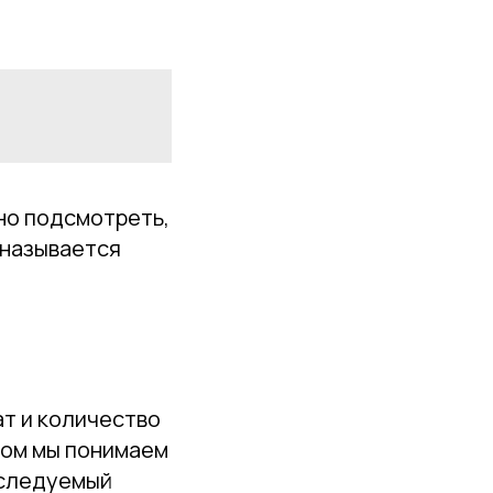
но подсмотреть,
 называется
ат и количество
том мы понимаем
исследуемый