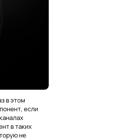
аз в этом
мпонент, если
 каналах
ент в таких
оторую не